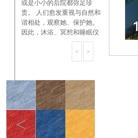
或是⼩⼩的后院都弥足珍
贵。 人们愈发重视与⾃然和
谐相处，观察她、保护她。
因此，沐浴、冥想和睡眠仪
式等以休息为中⼼的体验将
<
>
越来越受欢迎。
<
<