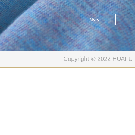
拟世界之间的界限，数码⾊
彩和⾦属纹理创造了⼀个超
More
现实的世界,现实的界限是不
确定的“无限可能性”，赋予运
动极大能量与感知力，碰撞
而来的想象刺激着舒展与奔
Copyright © 2022 HUAFU
跑。