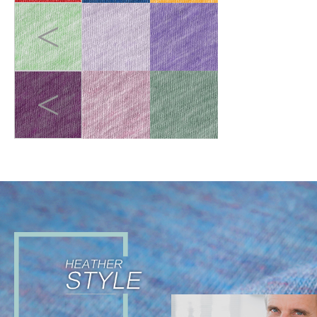
<
<
DIGITAL ADVENTURE
>
小男孩是未来的数字艺术
家，他试图将梦幻般的3D渲
染艺术品掀起影响现实生活
的美学波澜。 他在日间探
索，在梦境飞行。通过柔和
而超脱的视角来看待数字世
界，远离了严酷⿊暗和反乌
托邦的表象，拥抱未来。