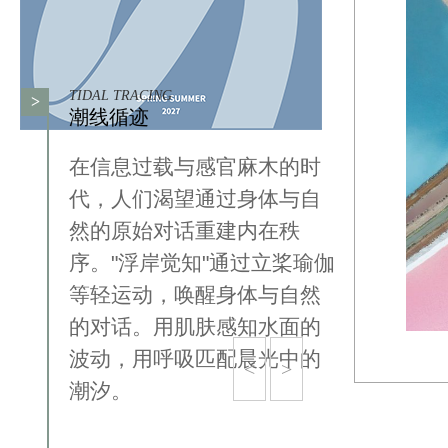
TIDAL TRACING
>
潮线循迹
在信息过载与感官麻木的时
代，人们渴望通过身体与自
然的原始对话重建内在秩
序。"浮岸觉知"通过立桨瑜伽
等轻运动，唤醒身体与自然
的对话。用肌肤感知水面的
波动，用呼吸匹配晨光中的
<
>
潮汐。