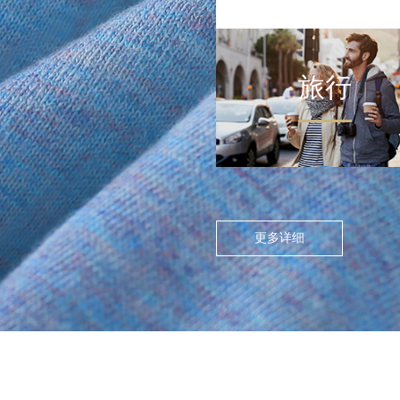
旅行
FLOATING ISLAND IN THE CITY
>
尘世浮岛
在高度模块化的都市节奏
中，人们渴望在通勤中寻找
更多详细
呼吸的缝隙。休闲通勤不再
是两点一线的被动移动，而
是通过服装的舒适感与色彩
情绪，将日常路径转化为“微
型疗愈场”。