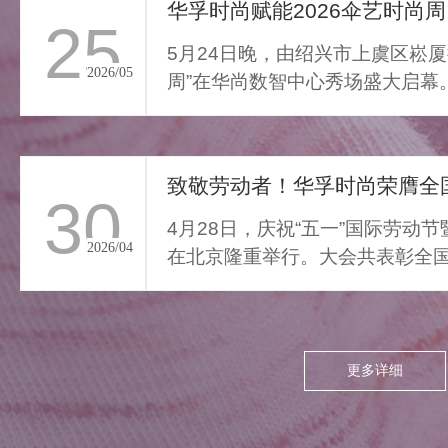
通勤的疲惫与外界喧嚣撞开
华孚时尚赋能2026伞艺时尚周
25
家门，我们亟需“能裹住情
5月24日晚，由绍兴市上虞区崧厦
绪”的柔色。家居服将“家的温
2026/05
周”在华尚数智中心秀场盛大启幕
柔结界”缝进每寸面料，无需
由”与“轻羽乘风”两大核...
逃离，换上这身柔雾，便能
让外界紧绷沉进居家软意，
致敬劳动者！华孚时尚荣膺全国
呼吸慢下来，让家成为接住
30
所有情绪的栖居地。
4月28日，庆祝“五一”国际劳动
2026/04
在北京隆重举行。大会共表彰全国
项，其中379个集体、...
更多详细