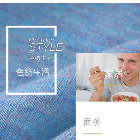
轻运动不挑战极限，而是通
过日常低强度活动实现能量
补给。这种理念让运动回归
生活本身，在细微处滋养身
心。
色纺生活
家居
商务