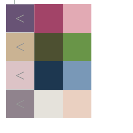
<
<
<
<
LIGHT-HEALED FOREST BREATH
>
轻愈森息
在快节奏的都市生活中，人
们追求"无负担的运动哲学"。