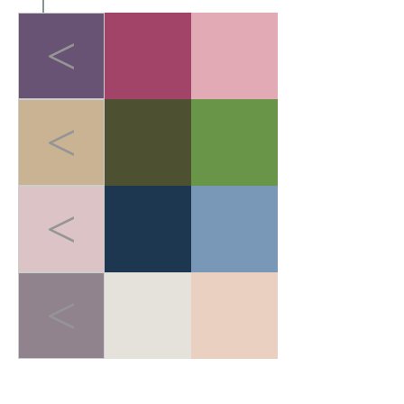
<
<
<
<
LIGHT-HEALED FOREST BREATH
>
轻愈森息
在快节奏的都市生活中，人
们追求"无负担的运动哲学"。