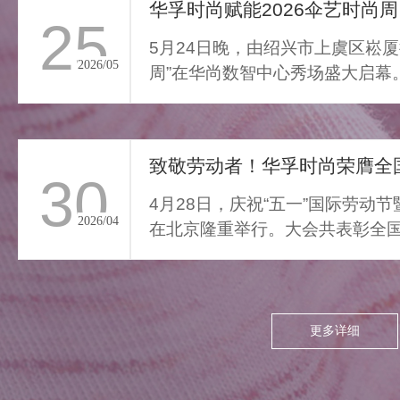
通勤的疲惫与外界喧嚣撞开
华孚时尚赋能2026伞艺时尚周
25
家门，我们亟需“能裹住情
5月24日晚，由绍兴市上虞区崧厦
绪”的柔色。家居服将“家的温
2026/05
周”在华尚数智中心秀场盛大启幕
柔结界”缝进每寸面料，无需
由”与“轻羽乘风”两大核...
逃离，换上这身柔雾，便能
让外界紧绷沉进居家软意，
致敬劳动者！华孚时尚荣膺全国
呼吸慢下来，让家成为接住
30
所有情绪的栖居地。
4月28日，庆祝“五一”国际劳动
2026/04
在北京隆重举行。大会共表彰全国
项，其中379个集体、...
更多详细