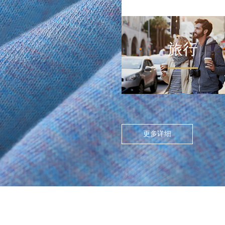
旅行
FLOATING ISLAND IN THE CITY
>
尘世浮岛
在高度模块化的都市节奏
中，人们渴望在通勤中寻找
更多详细
呼吸的缝隙。休闲通勤不再
是两点一线的被动移动，而
是通过服装的舒适感与色彩
情绪，将日常路径转化为“微
型疗愈场”。