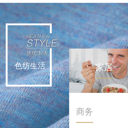
轻运动不挑战极限，而是通
过日常低强度活动实现能量
补给。这种理念让运动回归
生活本身，在细微处滋养身
心。
色纺生活
家居
商务