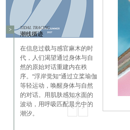
TIDAL TRACING
>
潮线循迹
在信息过载与感官麻木的时
代，人们渴望通过身体与自
然的原始对话重建内在秩
序。"浮岸觉知"通过立桨瑜伽
等轻运动，唤醒身体与自然
的对话。用肌肤感知水面的
波动，用呼吸匹配晨光中的
<
>
潮汐。