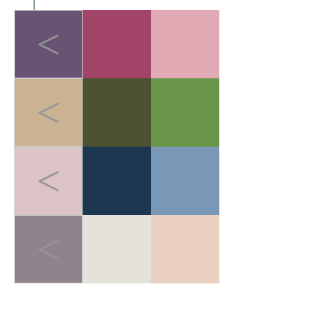
<
<
<
<
LIGHT-HEALED FOREST BREATH
>
轻愈森息
在快节奏的都市生活中，人
们追求"无负担的运动哲学"。