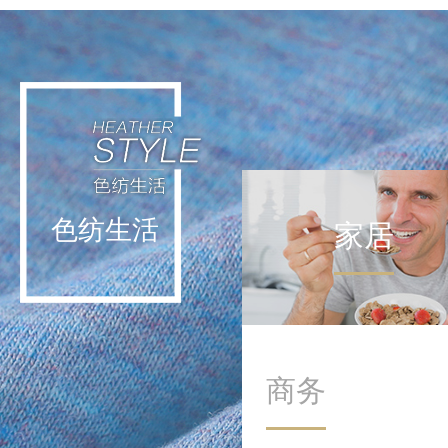
轻运动不挑战极限，而是通
过日常低强度活动实现能量
补给。这种理念让运动回归
生活本身，在细微处滋养身
心。
色纺生活
家居
商务