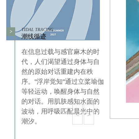
TIDAL TRACING
>
潮线循迹
在信息过载与感官麻木的时
代，人们渴望通过身体与自
然的原始对话重建内在秩
序。"浮岸觉知"通过立桨瑜伽
等轻运动，唤醒身体与自然
的对话。用肌肤感知水面的
波动，用呼吸匹配晨光中的
<
>
潮汐。