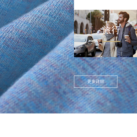
旅行
FLOATING ISLAND IN THE CITY
>
尘世浮岛
在高度模块化的都市节奏
中，人们渴望在通勤中寻找
更多详细
呼吸的缝隙。休闲通勤不再
是两点一线的被动移动，而
是通过服装的舒适感与色彩
情绪，将日常路径转化为“微
型疗愈场”。