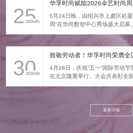
通勤的疲惫与外界喧嚣撞开
华孚时尚赋能2026伞艺时尚周
25
家门，我们亟需“能裹住情
5月24日晚，由绍兴市上虞区崧厦
绪”的柔色。家居服将“家的温
2026/05
周”在华尚数智中心秀场盛大启幕
柔结界”缝进每寸面料，无需
由”与“轻羽乘风”两大核...
逃离，换上这身柔雾，便能
让外界紧绷沉进居家软意，
致敬劳动者！华孚时尚荣膺全国
呼吸慢下来，让家成为接住
30
所有情绪的栖居地。
4月28日，庆祝“五一”国际劳动
2026/04
在北京隆重举行。大会共表彰全国
项，其中379个集体、...
更多详细