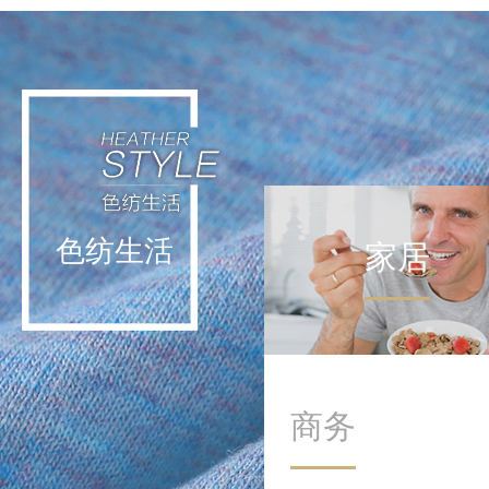
轻运动不挑战极限，而是通
过日常低强度活动实现能量
补给。这种理念让运动回归
生活本身，在细微处滋养身
心。
色纺生活
家居
商务