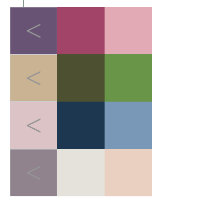
<
<
<
<
LIGHT-HEALED FOREST BREATH
>
轻愈森息
在快节奏的都市生活中，人
们追求"无负担的运动哲学"。