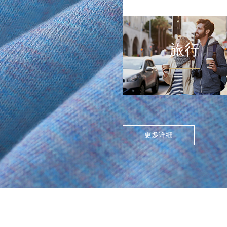
旅行
FLOATING ISLAND IN THE CITY
>
尘世浮岛
在高度模块化的都市节奏
中，人们渴望在通勤中寻找
更多详细
呼吸的缝隙。休闲通勤不再
是两点一线的被动移动，而
是通过服装的舒适感与色彩
情绪，将日常路径转化为“微
型疗愈场”。