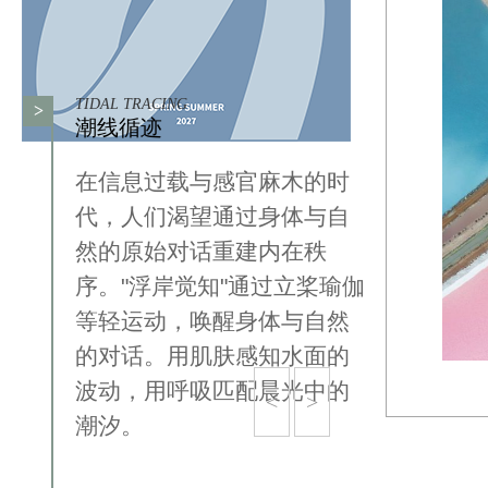
TIDAL TRACING
>
潮线循迹
在信息过载与感官麻木的时
代，人们渴望通过身体与自
然的原始对话重建内在秩
序。"浮岸觉知"通过立桨瑜伽
等轻运动，唤醒身体与自然
的对话。用肌肤感知水面的
波动，用呼吸匹配晨光中的
<
>
潮汐。