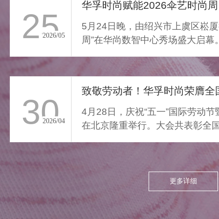
通勤的疲惫与外界喧嚣撞开
华孚时尚赋能2026伞艺时尚周
25
家门，我们亟需“能裹住情
5月24日晚，由绍兴市上虞区崧厦
绪”的柔色。家居服将“家的温
2026/05
周”在华尚数智中心秀场盛大启幕
柔结界”缝进每寸面料，无需
由”与“轻羽乘风”两大核...
逃离，换上这身柔雾，便能
让外界紧绷沉进居家软意，
致敬劳动者！华孚时尚荣膺全国
呼吸慢下来，让家成为接住
30
所有情绪的栖居地。
4月28日，庆祝“五一”国际劳动
2026/04
在北京隆重举行。大会共表彰全国
项，其中379个集体、...
更多详细