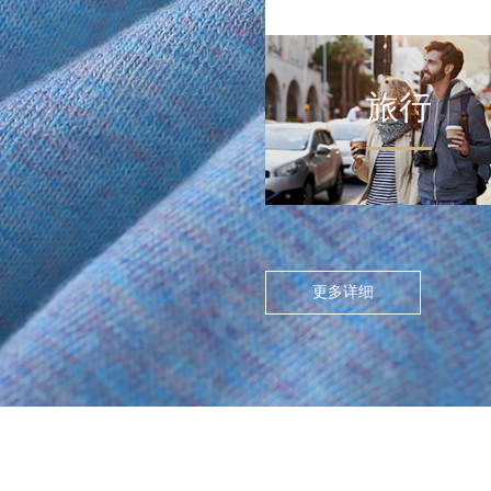
旅行
FLOATING ISLAND IN THE CITY
>
尘世浮岛
在高度模块化的都市节奏
中，人们渴望在通勤中寻找
更多详细
呼吸的缝隙。休闲通勤不再
是两点一线的被动移动，而
是通过服装的舒适感与色彩
情绪，将日常路径转化为“微
型疗愈场”。