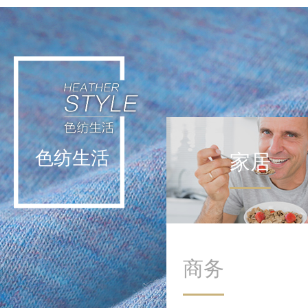
轻运动不挑战极限，而是通
过日常低强度活动实现能量
补给。这种理念让运动回归
生活本身，在细微处滋养身
心。
色纺生活
家居
商务