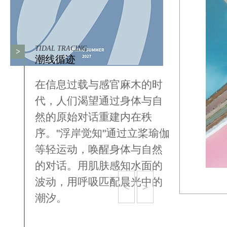
TIDAL TRACING
>
潮线循迹
在信息过载与感官麻木的时
代，人们渴望通过身体与自
然的原始对话重建内在秩
序。"浮岸觉知"通过立桨瑜伽
等轻运动，唤醒身体与自然
的对话。用肌肤感知水面的
波动，用呼吸匹配晨光中的
<
>
潮汐。