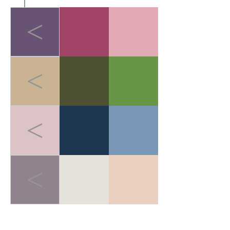
<
<
<
<
LIGHT-HEALED FOREST BREATH
>
轻愈森息
在快节奏的都市生活中，人
们追求"无负担的运动哲学"。