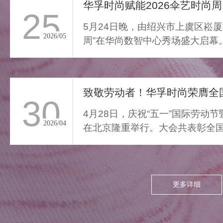
通勤的疲惫与外界喧嚣撞开
华孚时尚赋能2026伞艺时尚周
25
家门，我们亟需“能裹住情
5月24日晚，由绍兴市上虞区崧厦
绪”的柔色。家居服将“家的温
2026/05
周”在华尚数智中心秀场盛大启幕
柔结界”缝进每寸面料，无需
由”与“轻羽乘风”两大核...
逃离，换上这身柔雾，便能
让外界紧绷沉进居家软意，
致敬劳动者！华孚时尚荣膺全国
呼吸慢下来，让家成为接住
30
所有情绪的栖居地。
4月28日，庆祝“五一”国际劳动
2026/04
在北京隆重举行。大会共表彰全国
项，其中379个集体、...
更多详细