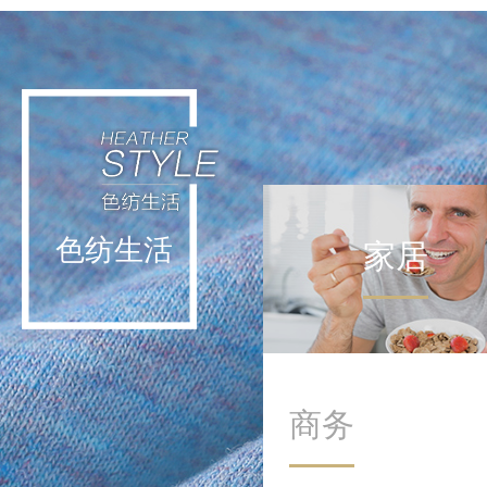
轻运动不挑战极限，而是通
过日常低强度活动实现能量
补给。这种理念让运动回归
生活本身，在细微处滋养身
心。
色纺生活
家居
商务