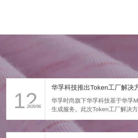
华孚科技推出Token工厂解决方
12
华孚时尚旗下华孚科技基于华孚Ma
2026/06
生成服务。此次Token工厂解决
FAR LIGHT WHISPER
从传统算力服务向Toke...
>
遥光絮语