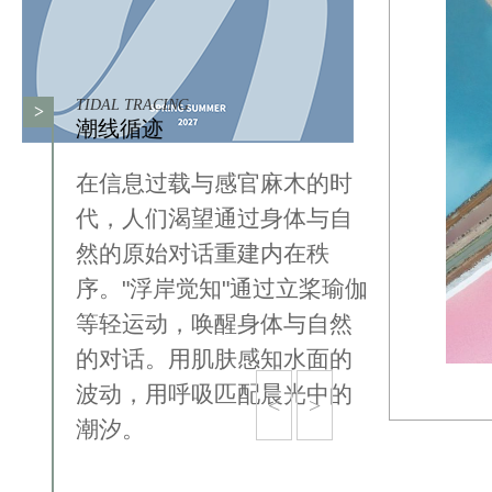
TIDAL TRACING
>
潮线循迹
在信息过载与感官麻木的时
代，人们渴望通过身体与自
然的原始对话重建内在秩
序。"浮岸觉知"通过立桨瑜伽
等轻运动，唤醒身体与自然
的对话。用肌肤感知水面的
波动，用呼吸匹配晨光中的
<
>
潮汐。