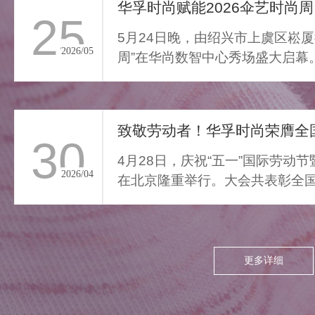
通勤的疲惫与外界喧嚣撞开
华孚时尚赋能2026伞艺时尚周
25
家门，我们亟需“能裹住情
5月24日晚，由绍兴市上虞区崧厦
绪”的柔色。家居服将“家的温
2026/05
周”在华尚数智中心秀场盛大启幕
柔结界”缝进每寸面料，无需
由”与“轻羽乘风”两大核...
逃离，换上这身柔雾，便能
让外界紧绷沉进居家软意，
致敬劳动者！华孚时尚荣膺全国
呼吸慢下来，让家成为接住
30
所有情绪的栖居地。
4月28日，庆祝“五一”国际劳动
2026/04
在北京隆重举行。大会共表彰全国
项，其中379个集体、...
更多详细