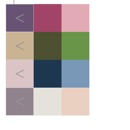
<
<
<
<
LIGHT-HEALED FOREST BREATH
>
轻愈森息
在快节奏的都市生活中，人
们追求"无负担的运动哲学"。